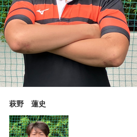
萩野 蓮史