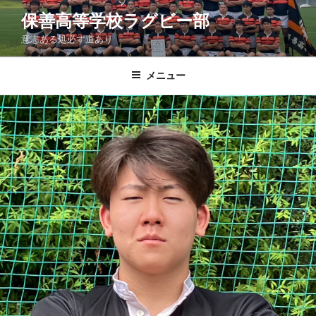
コ
保善高等学校ラグビー部
ン
意志ある処必ず道あり
テ
ン
ツ
メニュー
へ
ス
キ
ッ
プ