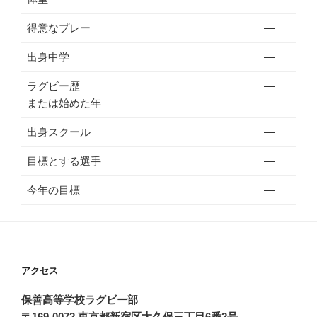
得意なプレー
―
出身中学
―
ラグビー歴
―
または始めた年
出身スクール
―
目標とする選手
―
今年の目標
―
アクセス
保善高等学校ラグビー部
〒169-0072 東京都新宿区大久保三丁目6番2号