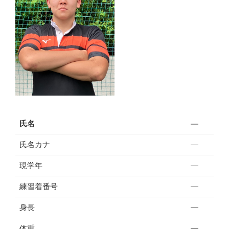
氏名
―
氏名カナ
―
現学年
―
練習着番号
―
身長
―
体重
―