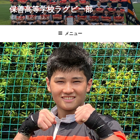
コ
保善高等学校ラグビー部
ン
意志ある処必ず道あり
テ
ン
ツ
メニュー
へ
ス
キ
ッ
プ