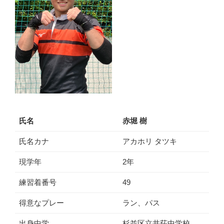
氏名
赤堀 樹
氏名カナ
アカホリ タツキ
現学年
2年
練習着番号
49
得意なプレー
ラン、パス
出身中学
杉並区立井荻中学校