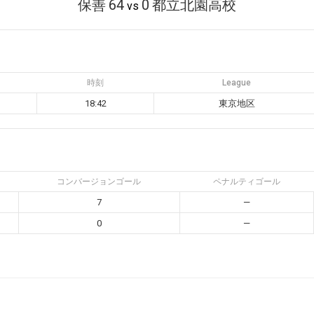
保善
64
0
都立北園高校
vs
時刻
League
18:42
東京地区
コンバージョンゴール
ペナルティゴール
7
—
0
—