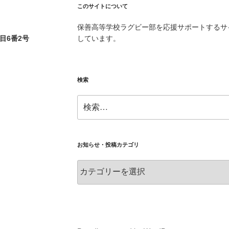
このサイトについて
保善高等学校ラグビー部を応援サポートするサ
丁目6番2号
しています。
検索
検
索:
お知らせ・投稿カテゴリ
お
知
ら
せ・
投
稿