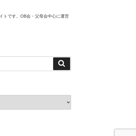
イトです。OB会・父母会中心に運営
検
索