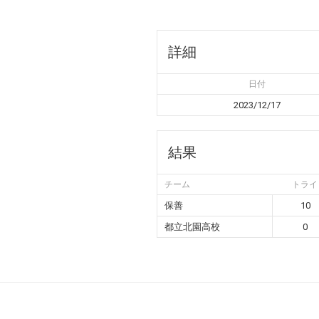
詳細
日付
2023/12/17
結果
チーム
トライ
保善
10
都立北園高校
0