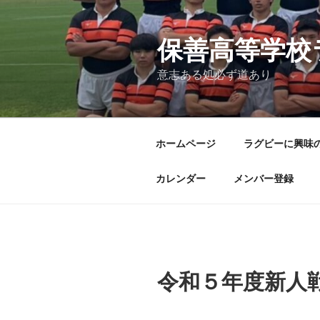
コ
ン
テ
保善高等学校
ン
意志ある処必ず道あり
ツ
へ
ス
キ
ホームページ
ラグビーに興味
ッ
プ
カレンダー
メンバー登録
令和５年度新人戦