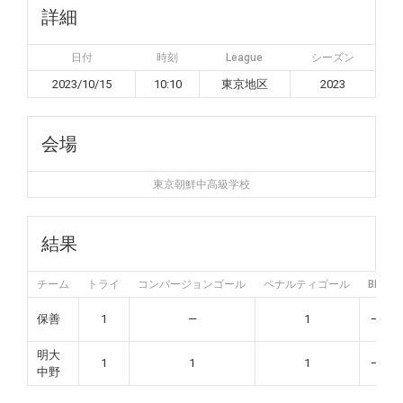
詳細
日付
時刻
League
シーズン
2023/10/15
10:10
東京地区
2023
会場
東京朝鮮中高級学校
結果
チーム
トライ
コンバージョンゴール
ペナルティゴール
BP
保善
1
—
1
—
明大
1
1
1
—
中野