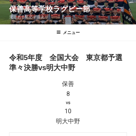
コ
保善高等学校ラグビー部
ン
意志ある処必ず道あり
テ
ン
ツ
メニュー
へ
ス
キ
令和5年度 全国大会 東京都予選
ッ
準々決勝vs明大中野
プ
保善
8
vs
10
明大中野