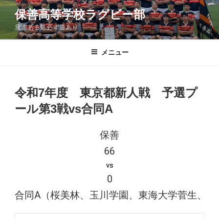
コ
保善高等学校ラグビー部
ン
意志ある処必ず道あり
テ
ン
ツ
メニュー
へ
ス
キ
令和7年度 東京都新人戦 予選プ
ッ
ール第3戦vs合同A
プ
保善
66
vs
0
合同A（桜美林、玉川学園、東海大学菅生、狛