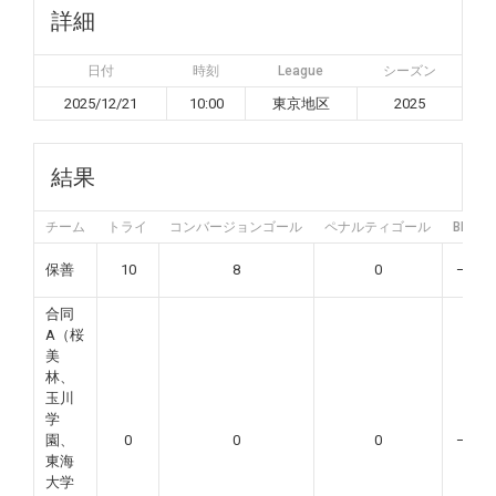
詳細
日付
時刻
League
シーズン
2025/12/21
10:00
東京地区
2025
結果
チーム
トライ
コンバージョンゴール
ペナルティゴール
BP
保善
10
8
0
—
合同
A（桜
美
林、
玉川
学
園、
0
0
0
—
東海
大学