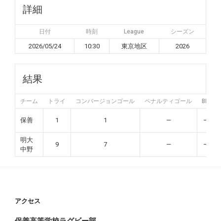
詳細
日付
時刻
League
シーズン
2026/05/24
10:30
東京地区
2026
結果
チーム
トライ
コンバージョンゴール
ペナルティゴール
BP
保善
1
1
—
—
明大
9
7
—
—
中野
アクセス
保善高等学校ラグビー部