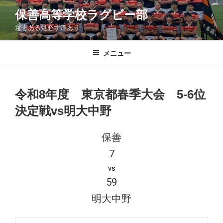
コ
保善高等学校ラグビー部
ン
意志ある処必ず道あり
テ
ン
ツ
メニュー
へ
ス
キ
令和8年度 東京都春季大会 5-6位
ッ
決定戦vs明大中野
プ
保善
7
vs
59
明大中野