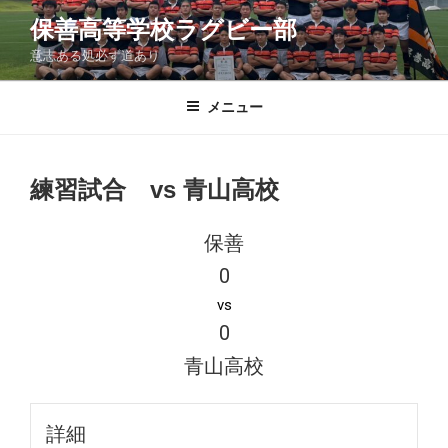
コ
保善高等学校ラグビー部
ン
意志ある処必ず道あり
テ
ン
ツ
メニュー
へ
ス
キ
練習試合 vs 青山高校
ッ
プ
保善
0
vs
0
青山高校
詳細