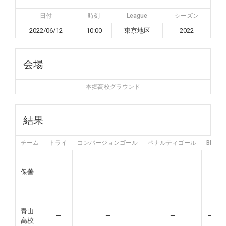
日付
時刻
League
シーズン
2022/06/12
10:00
東京地区
2022
会場
本郷高校グラウンド
結果
チーム
トライ
コンバージョンゴール
ペナルティゴール
BP
保善
—
—
—
—
青山
—
—
—
—
高校