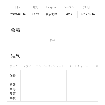
日付
時刻
League
シーズン
試合日
2019/08/16
22:02
東京地区
2019
2019/8/16
会場
菅平
結果
チーム
トライ
コンバージョンゴール
ペナルティゴール
BP
保善
—
—
—
—
桐蔭
中等
—
—
—
—
教育
学校