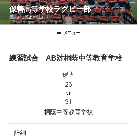
コ
保善高等学校ラグビー部
ン
意志ある処必ず道あり
テ
ン
ツ
メニュー
へ
ス
キ
練習試合 AB対桐蔭中等教育学校
ッ
プ
保善
26
vs
31
桐蔭中等教育学校
詳細