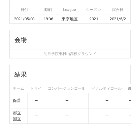
日付
時刻
League
シーズン
試合日
2021/05/03
18:36
東京地区
2021
2021/5/2
会場
明治学院東村山高校グラウンド
結果
チーム
トライ
コンバージョンゴール
ペナルティゴール
BP
保善
—
—
—
—
都立
—
—
—
—
国立