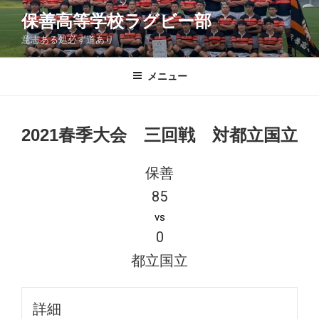
コ
保善高等学校ラグビー部
ン
意志ある処必ず道あり
テ
ン
ツ
メニュー
へ
ス
キ
2021春季大会 三回戦 対都立国立
ッ
プ
保善
85
vs
0
都立国立
詳細