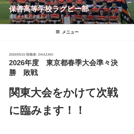
コ
保善高等学校ラグビー部
ン
意志ある処必ず道あり
テ
ン
ツ
メニュー
へ
ス
キ
投
2026/05/15
投稿者:
OKAZAKI
稿
ッ
2026年度 東京都春季大会準々決
日:
プ
勝 敗戦
関東大会をかけて次戦
に臨みます！！