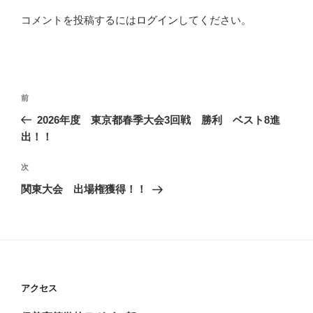
コメントを投稿するには
ログイン
してください。
投
前
前
稿
の
2026年度 東京都春季大会3回戦 勝利 ベスト8進
ナ
投
出！！
ビ
稿
ゲ
次
次
の
ー
関東大会 出場権獲得！！
投
シ
稿
ョ
ン
アクセス