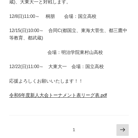
蔵)、大東大一と対戦します。
12/8日)11:00～ 桐朋 会場：国立高校
12/15(日)10:00～ 合同C(都国立、東海大菅生、都三鷹中
等教育、都武蔵)
会場：明治学院東村山高校
12/22(日)11:00～ 大東大一 会場：国立高校
応援よろしくお願いいたします！！
令和6年度新人大会トーナメント表リーグ表.pdf
投
次
固定ページ
1
の
稿