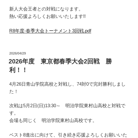
新人大会王者との対戦になります。
熱い応援よろしくお願いいたします!!
R8年度-春季大会トーナメント3回戦.pdf
投
2026/04/29
稿
2026年度 東京都春季大会2回戦 勝
日:
利！！
4月26日青山学院高校と対戦し、74対0で完封勝利しまし
た！
次戦は5月2日(日)13:30～ 明治学院東村山高校と対戦で
す。
会場も同じく 明治学院東村山高校です。
ベスト8進出に向けて、引き続き応援よろしくお願いいた