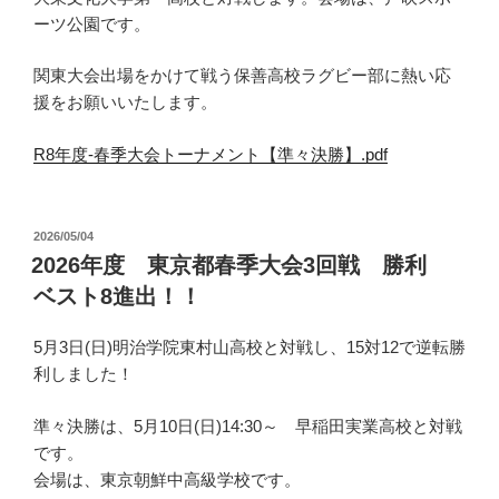
ーツ公園です。
関東大会出場をかけて戦う保善高校ラグビー部に熱い応
援をお願いいたします。
R8年度-春季大会トーナメント【準々決勝】.pdf
投
2026/05/04
稿
2026年度 東京都春季大会3回戦 勝利
日:
ベスト8進出！！
5月3日(日)明治学院東村山高校と対戦し、15対12で逆転勝
利しました！
準々決勝は、5月10日(日)14:30～ 早稲田実業高校と対戦
です。
会場は、東京朝鮮中高級学校です。