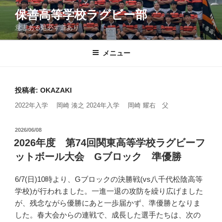
コ
保善高等学校ラグビー部
ン
意志ある処必ず道あり
テ
ン
ツ
メニュー
へ
ス
キ
投稿者:
OKAZAKI
ッ
2022年入学 岡崎 湊之 2024年入学 岡崎 耀右 父
プ
投
2026/06/08
稿
2026年度 第74回関東高等学校ラグビーフ
日:
ットボール大会 Gブロック 準優勝
6/7(日)10時より、Gブロックの決勝戦(vs八千代松陰高等
学校)が行われました。一進一退の攻防を繰り広げました
が、残念ながら優勝にあと一歩届かず、準優勝となりま
した。春大会からの連戦で、成長した選手たちは、次の