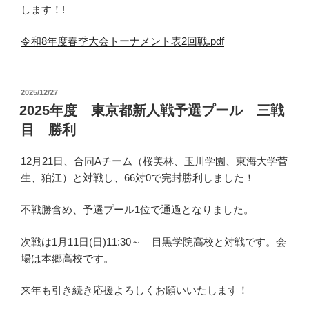
します！!
令和8年度春季大会トーナメント表2回戦.pdf
投
2025/12/27
稿
2025年度 東京都新人戦予選プール 三戦
日:
目 勝利
12月21日、合同Aチーム（桜美林、玉川学園、東海大学菅
生、狛江）と対戦し、66対0で完封勝利しました！
不戦勝含め、予選プール1位で通過となりました。
次戦は1月11日(日)11:30～ 目黒学院高校と対戦です。会
場は本郷高校です。
来年も引き続き応援よろしくお願いいたします！