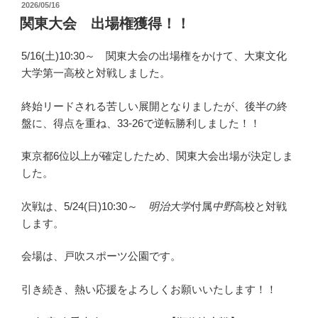
投
2026/05/16
稿
関東大会 出場権獲得！！
日:
5/16(土)10:30～ 関東大会の出場権をかけて、大東文化
大学第一高校と対戦しました。
終始リードされる苦しい展開となりましたが、後半の終
盤に、得点を重ね、33-26で逆転勝利しました！！
東京都6位以上が確定したため、関東大会出場が決定しま
した。
次戦は、5/24(日)10:30～
明治大学
付属
中野
高校と対戦
します。
会場は、戸吹スポーツ公園です。
引き続き、熱い応援をよろしくお願いいたします！！