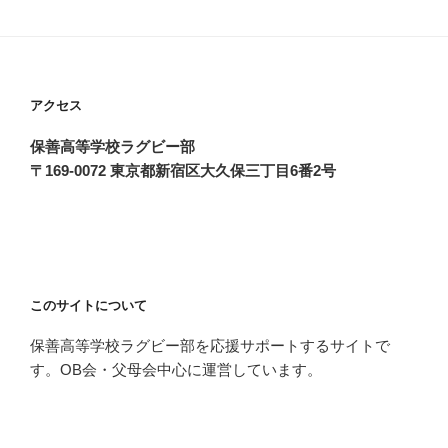
ペ
の
ー
ペ
ジ
ー
ジ
アクセス
送
保善高等学校ラグビー部
り
〒169-0072 東京都新宿区大久保三丁目6番2号
このサイトについて
保善高等学校ラグビー部を応援サポートするサイトで
す。OB会・父母会中心に運営しています。