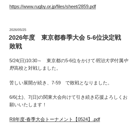
https://www.rugby.or.jp/files/sheet/2859.pdf
投
2026/05/25
稿
2026年度 東京都春季大会 5-6位決定戦
日:
敗戦
5/24(日)10:30～ 東京都の5-6位をかけて
明治大学
付属
中
野
高校と対戦しました。
苦しい展開が続き、7-59 で敗戦となりました。
6/6(土)、7(日)の関東大会向けて引き続き応援よろしくお
願いいたします！
R8年度-春季大会トーナメント【0524】.pdf