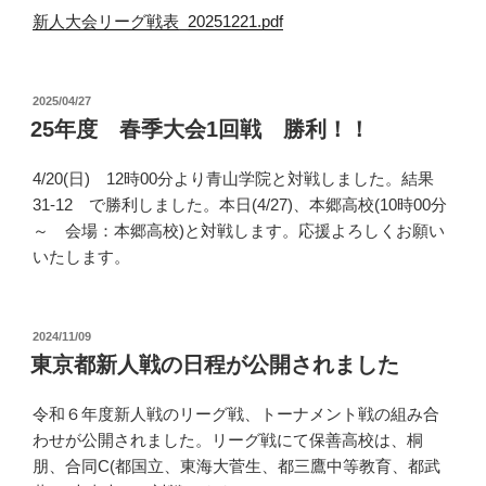
新人大会リーグ戦表_20251221.pdf
投
2025/04/27
稿
25年度 春季大会1回戦 勝利！！
日:
4/20(日) 12時00分より青山学院と対戦しました。結果
31-12 で勝利しました。本日(4/27)、本郷高校(10時00分
～ 会場：本郷高校)と対戦します。応援よろしくお願い
いたします。
投
2024/11/09
稿
東京都新人戦の日程が公開されました
日:
令和６年度新人戦のリーグ戦、トーナメント戦の組み合
わせが公開されました。リーグ戦にて保善高校は、桐
朋、合同C(都国立、東海大菅生、都三鷹中等教育、都武