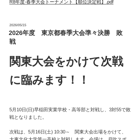
R8年度-春季大会トーナメント【順位決定戦】.pdf
投
2026/05/15
稿
2026年度 東京都春季大会準々決勝 敗
日:
戦
関東大会をかけて次戦
に臨みます！！
5月10日(日)早稲田実業学校・高等部と対戦し、3対55で敗
戦となりました。
次戦は、5月16日(土) 10:30～ 関東大会出場をかけて、
大東文化大学第一高校と対戦します。会場は、戸吹スポ